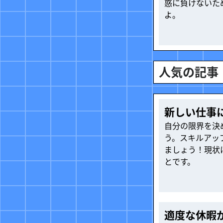
惑に負けないた
よ。
人気の記事
新しい仕事
自分の限界を決
う。スキルアッ
ましょう！現状
とです。
適度な休暇