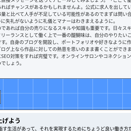
に直接メッセージを送ってアピールしてみましょう。「ここで
あればチャンスがあるかもしれませんよ。公式に求人を出して
事量と比べて人手が不足している可能性があるのでまずは問い
手に失礼がないように礼儀とマナーはわきまえるように。
のであれば自分の売りになるスキルや知識も重要です。日々ス
フリーランスとして働く上で一番の醍醐味は、自分のやりたい
です。自身のブログを開設し、ポートフォリオや好きなように
ブログ上なら作品に対しての熱意を思いのまま書くことができ
にSEO対策をすれば完璧です。オンラインサロンやコネクショ
つでしょう。
上げよう
指す生活があって、それを実現するためにちょうど良い働き方